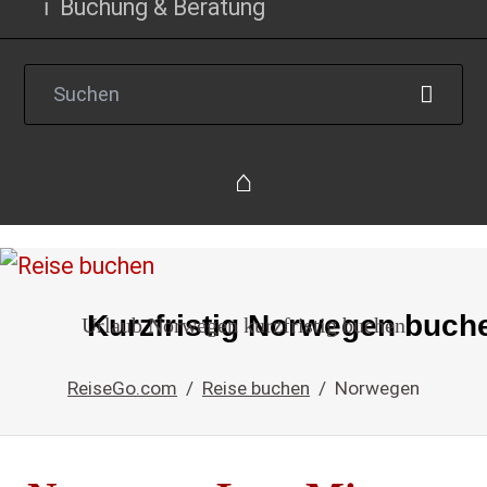
Buchung & Beratung
Reise
Kurzfristig Norwegen buch
Urlaub Norwegen kurzfristig buchen
einfach
buchen
ReiseGo.com
Reise buchen
Norwegen